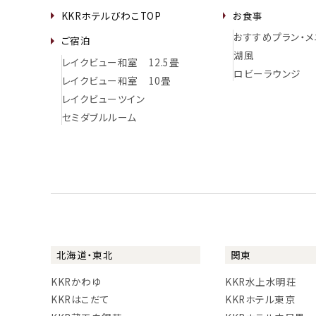
KKRホテルびわこTOP
お食事
おすすめプラン・メ
ご宿泊
湖風
レイクビュー和室 12.5畳
ロビーラウンジ
レイクビュー和室 10畳
レイクビューツイン
セミダブルルーム
北海道・東北
関東
KKRかわゆ
KKR水上水明荘
KKRはこだて
KKRホテル東京