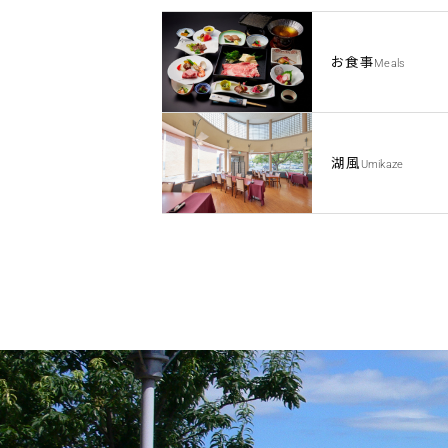
お食事
Meals
湖風
Umikaze