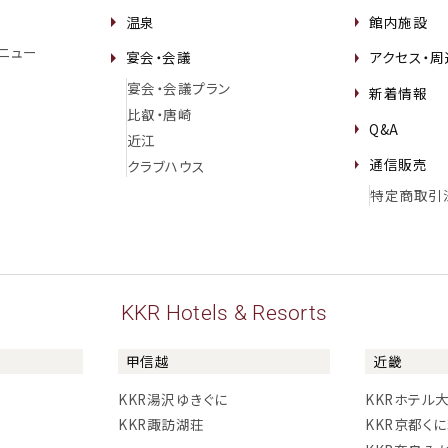
温泉
館内施設
ニュー
宴会・会議
アクセス・
宴会・会議プラン
新着情報
比叡・唐崎
Q&A
近江
通信販売
クラブハウス
特定商取引
KKR Hotels & Resorts
甲信越
近畿
KKR湯沢ゆきぐに
KKRホテル
KKR諏訪湖荘
KKR京都く