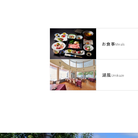
お食事
Meals
湖風
Umikaze